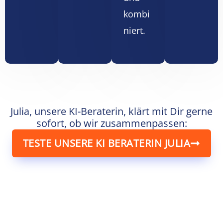
kombi
niert.
Julia, unsere KI-Beraterin, klärt mit Dir gerne
sofort, ob wir zusammenpassen:
TESTE UNSERE KI BERATERIN JULIA