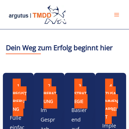
Zum
Mai
Inhalt
Me
springen
Dein Weg zum Erfolg beginnt hier
1.
2.
3.
4.
REGIST
BERAT
STRAT
ZUSA
RIERU
UNG
EGIE
MMEN
NG
ARBEI
Im
Basier
T
Fülle
Gespr
end
Imple
einfac