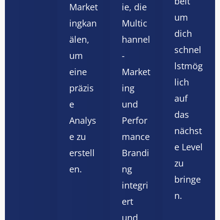
beit
Market
ie, die
um
ingkan
Multic
dich
älen,
hannel
schnel
um
-
lstmög
eine
Market
lich
präzis
ing
auf
e
und
das
Analys
Perfor
nächst
e zu
mance
e Level
erstell
Brandi
zu
en.
ng
bringe
integri
n.
ert
und