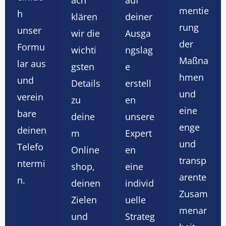
äch
auf
mentie
h
klären
deiner
rung
unser
wir die
Ausga
der
Formu
wichti
ngslag
Maßna
lar aus
gsten
e
hmen
und
Details
erstell
und
verein
zu
en
eine
bare
deine
unsere
enge
deinen
m
Expert
und
Telefo
Online
en
transp
ntermi
shop,
eine
arente
n.
deinen
individ
Zusam
Zielen
uelle
menar
und
Strateg