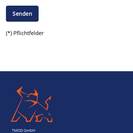
Bitte lasse dieses Feld leer.
(*) Pflichtfelder
TMDD GmbH