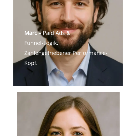
Marc
– Paid Ads &
Funnel-Logik.
Zahlengetriebener Performance-
Kopf.