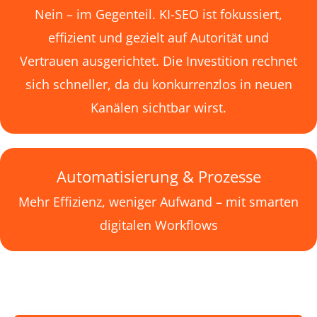
Nein – im Gegenteil. KI-SEO ist fokussiert,
effizient und gezielt auf Autorität und
Vertrauen ausgerichtet. Die Investition rechnet
sich schneller, da du konkurrenzlos in neuen
Kanälen sichtbar wirst.
Automatisierung & Prozesse
Mehr Effizienz, weniger Aufwand – mit smarten
digitalen Workflows