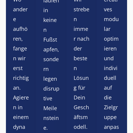
laufen
ander
strebe
ves
in
e
n
modu
keine
aufhö
imme
lar
n
ren,
r nach
optim
Fußst
fange
der
ieren
apfen,
n wir
beste
und
sonde
erst
n
indivi
rn
richtig
Lösun
duell
legen
an.
g für
auf
disrup
Agiere
Dein
die
tive
n in
Gesch
Zielgr
Meile
einem
äftsm
uppe
nstein
dyna
odell.
anpas
e.