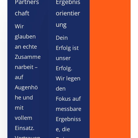
Partners
Ergebnis
chaft
orientier
ung
Wir
glauben
Dein
an echte
Erfolg ist
Zusamme
unser
narbeit –
Erfolg.
auf
Wir legen
Augenhö
den
he und
Fokus auf
mit
messbare
vollem
Ergebniss
Einsatz.
e, die
Vertrauen